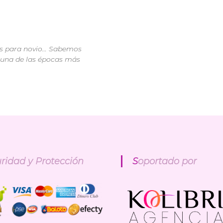
los para novio… Sabemos
 una de las épocas más
uridad y Protección
Soportado por