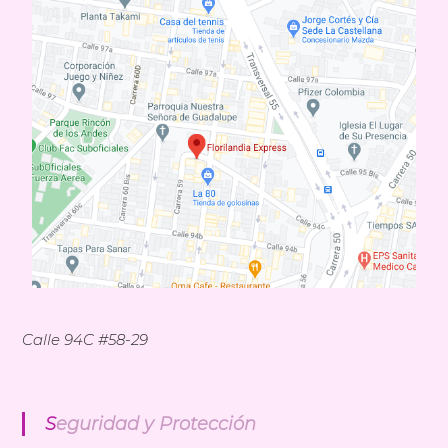
n
d
i
a
E
x
p
r
e
s
s
Calle 94C #58-29
Seguridad y Protección