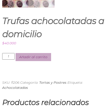
n
d
i
a
Trufas achocolatadas a
E
x
p
domicilio
r
e
$
40.000
s
s
Añadir al carrito
SKU:
fl206
Categoría:
Tortas y Postres
Etiqueta:
Achocolatadas
Productos relacionados