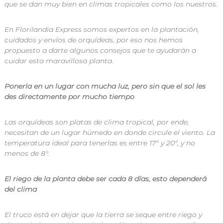
que se dan muy bien en climas tropicales como los nuestros.
s
p
a
En Florilandia Express somos expertos en la plantación,
r
cuidados y envíos de orquídeas, por eso nos hemos
a
propuesto a darte algunos consejos que te ayudarán a
t
cuidar esta maravillosa planta.
o
d
a
Ponerla en un lugar con mucha luz, pero sin que el sol les
o
des directamente por mucho tiempo
c
a
s
Las orquídeas son platas de clima tropical, por ende,
i
necesitan de un lugar húmedo en donde circule el viento. La
ó
n
temperatura ideal para tenerlas es entre 17° y 20°, y no
e
menos de 8°.
n
F
l
El riego de la planta debe ser cada 8 días, esto dependerá
o
del clima
r
i
l
El truco está en dejar que la tierra se seque entre riego y
a