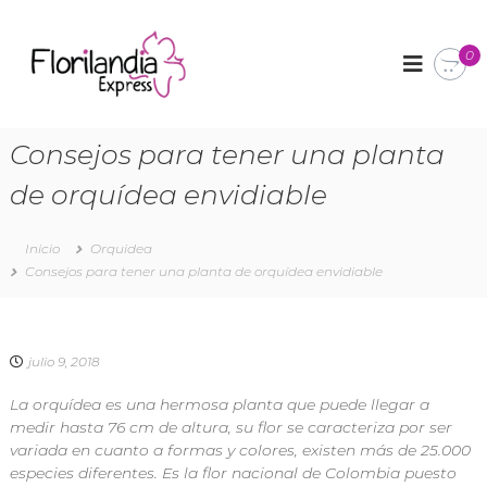
F
A
r
0
l
r
o
e
r
g
l
i
Consejos para tener una planta
o
l
s
de orquídea envidiable
a
f
l
n
o
d
r
Inicio
Orquidea
i
a
Consejos para tener una planta de orquídea envidiable
l
a
e
E
s
x
y
julio 9, 2018
d
p
e
r
La orquídea es una hermosa planta que puede llegar a
t
e
a
medir hasta 76 cm de altura, su flor se caracteriza por ser
l
variada en cuanto a formas y colores, existen más de 25.000
s
l
especies diferentes. Es la flor nacional de Colombia puesto
s
e