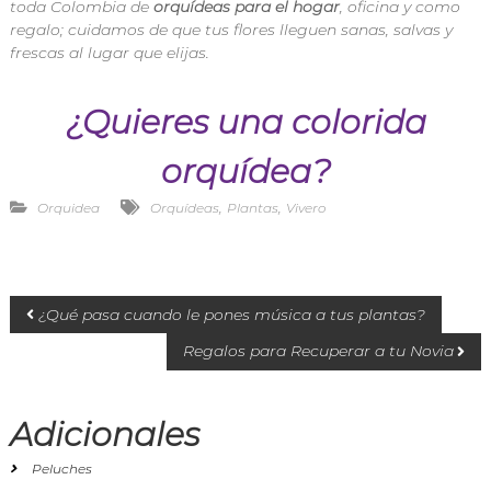
toda Colombia de
orquídeas para el hogar
, oficina y como
regalo; cuidamos de que tus flores lleguen sanas, salvas y
frescas al lugar que elijas.
¿Quieres una colorida
orquídea?
,
,
Orquidea
Orquídeas
Plantas
Vivero
¿Qué pasa cuando le pones música a tus plantas?
Regalos para Recuperar a tu Novia
Adicionales
Peluches