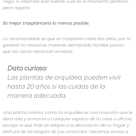
riego, si observas bien sabrás cuál es el momento perfecto
n
para regarla.
d
i
a
Es mejor trasplantarla lo menos posible.
E
x
p
Lo recomendable es que se trasplante cada dos años, por lo
r
general no necesitas materas demasiado hondas puesto
e
que las raíces necesitan airearse.
s
s
Dato curioso:
Las plantas de orquídea pueden vivir
hasta 20 años si las cuidas de la
manera adecuada.
Una planta interior como la orquídea es una inversión que le
dará vida y armonía a cualquier espacio de tu casa u oficina,
escoge la que más se adapte a la decoración de tu hogar y
disfruta de los elogios de tus conocidos. Hacemos envíos a