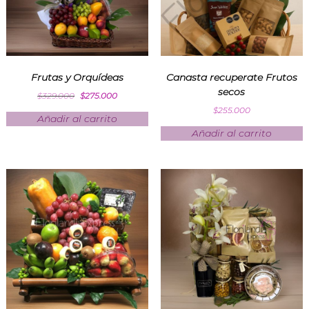
Frutas y Orquídeas
Canasta recuperate Frutos
secos
$
329.000
$
275.000
$
255.000
Añadir al carrito
Añadir al carrito