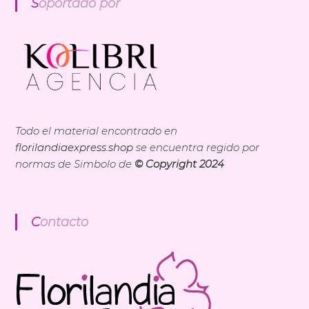
Soportado por
Todo el material encontrado en
florilandiaexpress.shop
se encuentra regido por
normas de Simbolo de
© Copyright 2024
Contacto