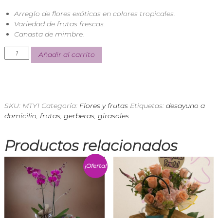
n
Arreglo de flores exóticas en colores tropicales.
d
Variedad de frutas frescas.
i
a
Canasta de mimbre.
E
x
Añadir al carrito
p
r
e
s
s
SKU:
MTY1
Categoría:
Flores y frutas
Etiquetas:
desayuno a
domicilio
,
frutas
,
gerberas
,
girasoles
Productos relacionados
¡Oferta!