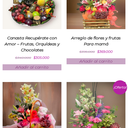
Canasta Recupérate con
Arreglo de flores y frutas
Amor – Frutas, Orquídeas y
Para mamá
Chocolates
$
395.000
$
369.000
$
340.000
$
305.000
Añadir al carrito
Añadir al carrito
¡Oferta!