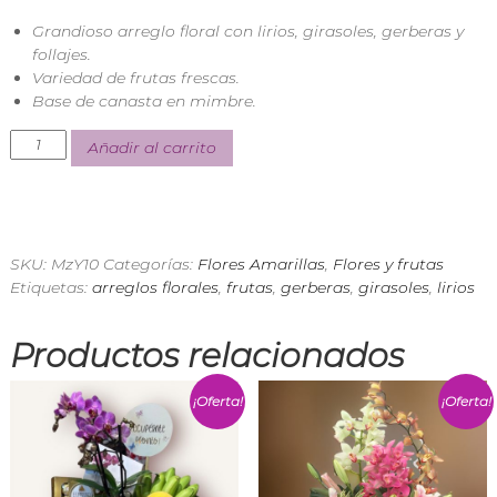
n
Grandioso arreglo floral con lirios, girasoles, gerberas y
d
follajes.
i
a
Variedad de frutas frescas.
E
Base de canasta en mimbre.
x
p
Añadir al carrito
r
e
s
s
SKU:
MzY10
Categorías:
Flores Amarillas
,
Flores y frutas
Etiquetas:
arreglos florales
,
frutas
,
gerberas
,
girasoles
,
lirios
Productos relacionados
¡Oferta!
¡Oferta!