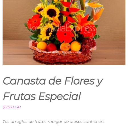
s
p
a
r
a
t
o
d
a
o
c
a
s
i
ó
Canasta de Flores y
n
e
n
Frutas Especial
F
l
o
$
239.000
r
i
Tus arreglos de frutas manjar de dioses contienen:
l
a