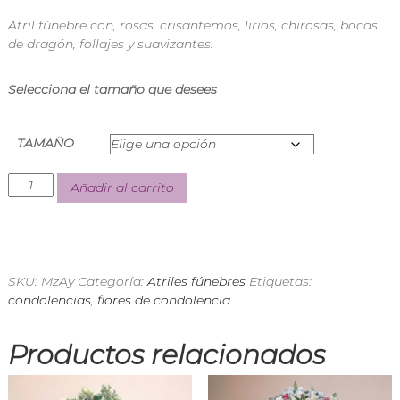
n
Atril fúnebre con, rosas, crisantemos, lirios, chirosas, bocas
d
de dragón, follajes y suavizantes.
i
a
E
Selecciona el tamaño que desees
x
p
r
e
TAMAÑO
s
s
Añadir al carrito
SKU:
MzAy
Categoría:
Atriles fúnebres
Etiquetas:
condolencias
,
flores de condolencia
Productos relacionados