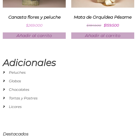
Canasta flores y peluche
Mata de Orquídea Pésame
$
269.000
$
181.500
$
159.500
Añadir al carrito
Añadir al carrito
Adicionales
Peluches
Globos
Chocolates
Tortas y Postres
Licores
Destacados