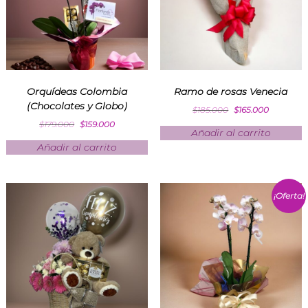
Orquídeas Colombia
Ramo de rosas Venecia
(Chocolates y Globo)
$
185.000
$
165.000
$
179.000
$
159.000
Añadir al carrito
Añadir al carrito
¡Oferta!