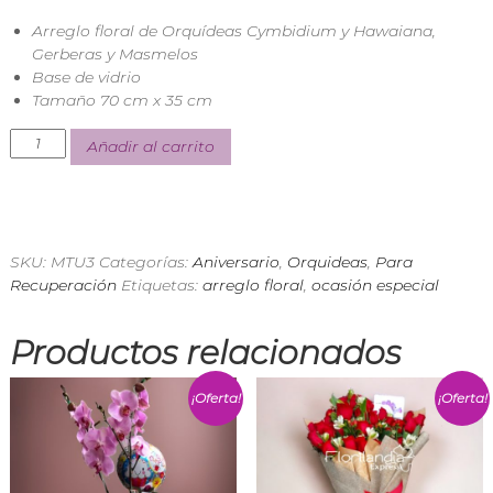
n
Arreglo floral de Orquídeas Cymbidium y Hawaiana,
d
Gerberas y Masmelos
i
a
Base de vidrio
E
Tamaño 70 cm x 35 cm
x
p
Añadir al carrito
r
e
s
s
SKU:
MTU3
Categorías:
Aniversario
,
Orquideas
,
Para
Recuperación
Etiquetas:
arreglo floral
,
ocasión especial
Productos relacionados
¡Oferta!
¡Oferta!