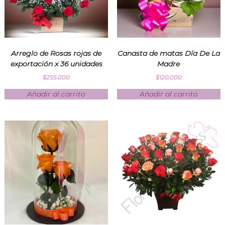
s
p
a
r
a
t
Arreglo de Rosas rojas de
Canasta de matas Día De La
o
exportación x 36 unidades
Madre
d
$
255.000
$
120.000
a
o
Añadir al carrito
Añadir al carrito
c
a
s
i
ó
n
e
n
F
l
o
r
i
l
a