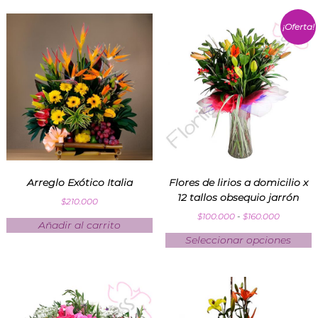
¡Oferta!
Arreglo Exótico Italia
Flores de lirios a domicilio x
12 tallos obsequio jarrón
$
210.000
$
100.000
-
$
160.000
Añadir al carrito
Seleccionar opciones