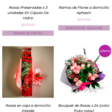
n
Rosas Preservadas x 3
Ramos de Flores a domicilio
d
unidades En Cúpula De
Aphasin
i
a
Vidrio
$
214.000
E
$
235.000
x
Seleccionar opciones
p
Añadir al carrito
r
e
s
s
¡Oferta!
Rosas en caja a domicilio
Bouquet de Rosas x 24 (color
Irlanda
fruto rojos)