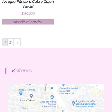
Arreglo Fúnebre Cubre Cajon
David
$
180.000
Añadir al carrito
1
2
→
Visítanos