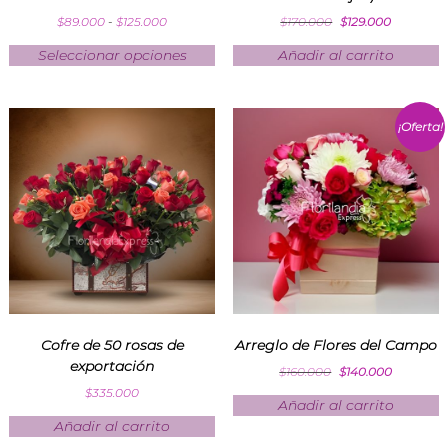
$
89.000
-
$
125.000
$
170.000
$
129.000
Seleccionar opciones
Añadir al carrito
¡Oferta!
Cofre de 50 rosas de
Arreglo de Flores del Campo
exportación
$
160.000
$
140.000
$
335.000
Añadir al carrito
Añadir al carrito