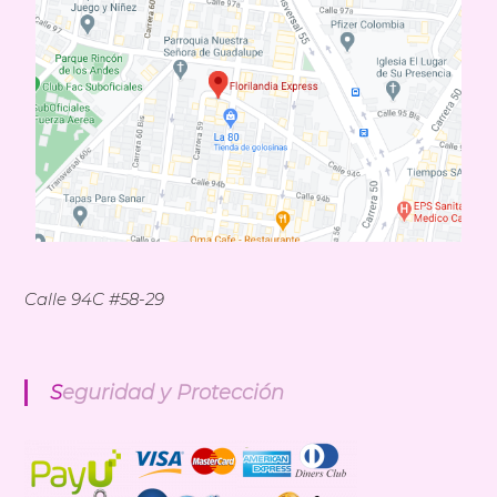
n
d
i
a
E
x
p
r
e
s
s
Calle 94C #58-29
Seguridad y Protección