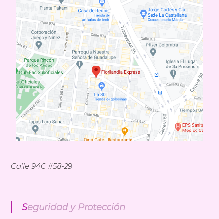
n
d
i
a
E
x
p
r
e
s
s
Calle 94C #58-29
Seguridad y Protección