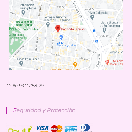
n
d
i
a
E
x
p
r
e
s
s
Calle 94C #58-29
Seguridad y Protección