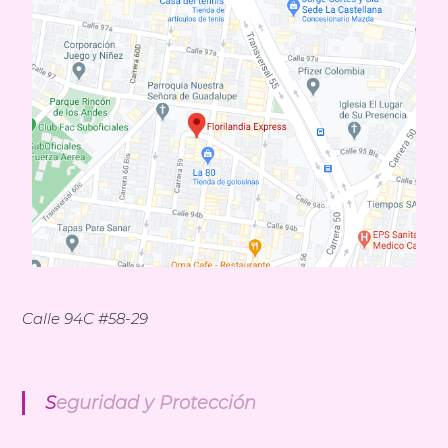
n
d
i
a
E
x
p
r
e
s
s
Calle 94C #58-29
Seguridad y Protección