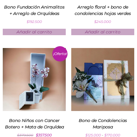
n
Bono Fundación Animalitos
Arreglo floral + bono de
d
+ Arreglo de Orquídeas
condolencias hojas verdes
i
a
$
192.500
$
245.000
E
Añadir al carrito
Añadir al carrito
x
p
r
e
¡Oferta!
s
s
Bono Niños con Cancer
Bono de Condolencias
Botero + Mata de Orquídea
Mariposa
$
379.500
$
357.500
$
125.000
-
$
170.000