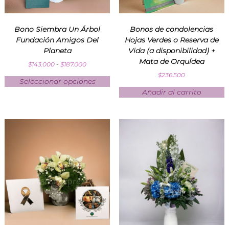
s
p
a
Bono Siembra Un Árbol
Bonos de condolencias
r
Fundación Amigos Del
Hojas Verdes o Reserva de
a
Planeta
Vida (a disponibilidad) +
t
Mata de Orquídea
o
$
143.000
-
$
187.000
d
$
236.500
a
Seleccionar opciones
o
Añadir al carrito
c
a
s
i
ó
n
e
n
F
l
o
r
i
l
a