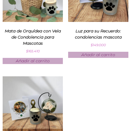
s
p
a
r
a
t
Mata de Orquídea con Vela
Luz para su Recuerdo:
o
de Condolencia para
condolencias mascota
d
Mascotas
$
149.000
a
o
$
165.410
Añadir al carrito
c
Añadir al carrito
a
s
i
ó
n
e
n
F
l
o
r
i
l
a