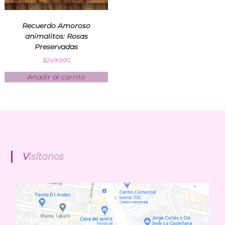
n
d
Recuerdo Amoroso
i
a
animalitos: Rosas
E
Preservadas
x
$
249.000
p
r
Añadir al carrito
e
s
s
Visítanos