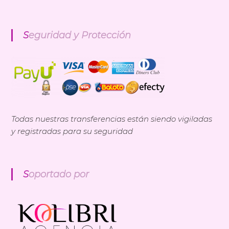
n
d
i
Seguridad y Protección
a
E
x
p
r
e
s
s
Todas nuestras transferencias están siendo vigiladas
y registradas para su seguridad
Soportado por