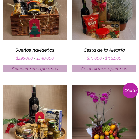
Sueños navideños
Cesta de la Alegría
$
295.000
-
$
340.000
$
113.000
-
$
158.000
Seleccionar opciones
Seleccionar opciones
¡Oferta!