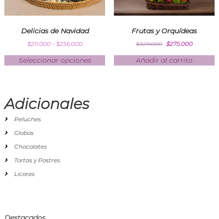
Delicias de Navidad
Frutas y Orquídeas
$
211.000
-
$
256.000
$
329.000
$
275.000
Seleccionar opciones
Añadir al carrito
Adicionales
Peluches
Globos
Chocolates
Tortas y Postres
Licores
Destacados