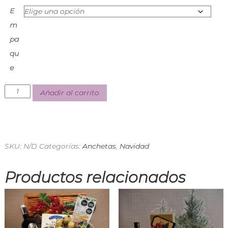
E
m
pa
qu
e
Añadir al carrito
SKU:
N/D
Categorías:
Anchetas
,
Navidad
Productos relacionados