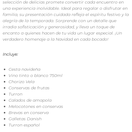
selección de delicias promete convertir cada encuentro en
n
una experiencia inolvidable. Ideal para regalar o disfrutar en
d
familia, su presentación cuidada refleja el espíritu festivo y la
i
a
alegría de la temporada. Sorprende con un detalle que
E
irradia sofisticación y generosidad, y lleva un toque de
x
encanto a quienes hacen de tu vida un lugar especial. ¡Un
p
verdadero homenaje a la Navidad en cada bocado!
r
e
s
Incluye:
s
Cesta navideña
Vino tinto o blanco 750ml
Chorizo Vela
Conservas de frutas
Turron
Calados de amapola
Melocotones en conservas
Brevas en conserva
Galletas Danish
Turron español