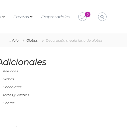
0
s
Eventos
Empresariales
Inicio
Globos
Decoración media luna de globos
Adicionales
Peluches
Globos
Chocolates
Tortas y Postres
Licores