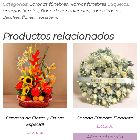
Categorías:
Coronas fúnebres
,
Ramos fúnebres
Etiquetas:
n
d
arreglos florales
,
Bono de condolencias
,
condolencias
,
i
detalles
,
flores
,
Floristeria
a
E
x
Productos relacionados
p
r
e
s
s
Canasta de Flores y Frutas
Corona Fúnebre Elegante
Especial
$
350.000
$
239.000
Añadir al carrito