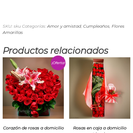
n
d
i
a
E
SKU:
sku
Categorías:
Amor y amistad
,
Cumpleaños
,
Flores
x
Amarillas
p
r
e
Productos relacionados
s
s
¡Oferta!
Corazón de rosas a domicilio
Rosas en caja a domicilio