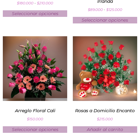
Irlanda
$
180.000
-
$
210.000
$
89.000
-
$
125.000
Seleccionar opciones
Seleccionar opciones
Arreglo Floral Cali
Rosas a Domicilio Encanto
$
150.000
$
215.000
Seleccionar opciones
Añadir al carrito