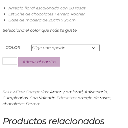
n
Arreglo floral escalonado con 20 rosas.
d
Estuche de chocolates Ferrero Rocher.
i
a
Base de madera de 20cm x 20cm.
E
x
Selecciona el color que más te guste
p
r
e
COLOR
s
s
Añadir al carrito
SKU:
MTcw
Categorías:
Amor y amistad
,
Aniversario
,
Cumpleaños
,
San Valentín
Etiquetas:
arreglo de rosas
,
chocolates Ferrero.
Productos relacionados