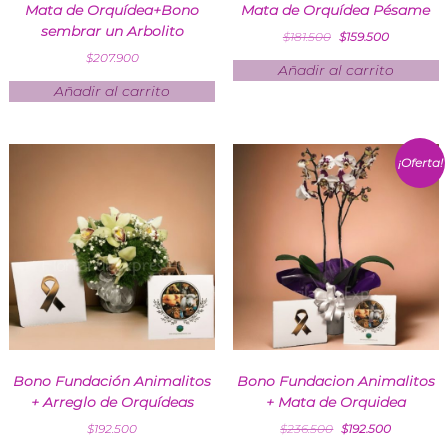
Mata de Orquídea+Bono
Mata de Orquídea Pésame
sembrar un Arbolito
$
181.500
$
159.500
$
207.900
Añadir al carrito
Añadir al carrito
¡Oferta!
Bono Fundación Animalitos
Bono Fundacion Animalitos
+ Arreglo de Orquídeas
+ Mata de Orquidea
$
192.500
$
236.500
$
192.500