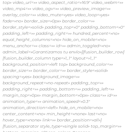
top» video_url=»» video_aspect_ratio=»16:9″ video_webm=»»
video_mp4=»» video_ogv=»» video_preview_image=»»
overlay_color=»» video_mute=»yes» video_loop=»yes»
fade=»no» border_size=»0px» border_color=»»
border_style=»solid» padding_top=»0″ padding_bottom=»0″
padding_left=»» padding_right=»» hundred_percent=»no»
equal_height_columns=»no» hide_on_mobile=»no»
menu_anchor=»» class=»» id=»» admin_toggled=»no»
admin_label=»Garantizamos tu envío»][fusion_builder_row]
[fusion_builder_column type=»1_1″ layout=»1_1″
background_position=»left top» background_color=»»
border_size=»» border_color=»» border_style=»solid»
spacing=»yes» background_image=»»
background_repeat=»no-repeat» padding_top=»»
padding_right=»» padding_bottom=»» padding_left=»»
margin_top=»0px» margin_bottom=»0px» class=»» id=»»
animation_type=»» animation_speed=»0.3″
animation_direction=»left» hide_on_mobile=»no»
center_content=»no» min_height=»none» last=»no»
hover_type=»none» link=»» border_position=»all»]
[fusion_separator style_type=»single solid» top_margin=»»