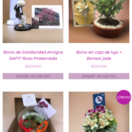
Bono de Solidaridad Amigos
Bono en caja de lujo +
EAFIT Rosa Preservada
Bonsai jade
$
209.000
$
225.000
Añadir al carrito
Añadir al carrito
¡Oferta!