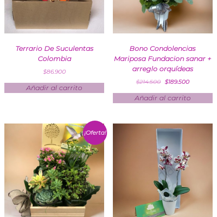
Terrario De Suculentas
Bono Condolencias
Colombia
Mariposa Fundacion sanar +
arreglo orquídeas
$
86.900
$
214.500
$
189.500
Añadir al carrito
Añadir al carrito
¡Oferta!