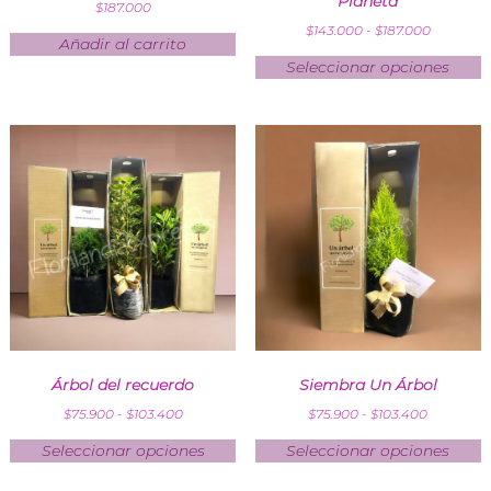
Planeta
$
187.000
$
143.000
-
$
187.000
Añadir al carrito
Seleccionar opciones
Árbol del recuerdo
Siembra Un Árbol
$
75.900
-
$
103.400
$
75.900
-
$
103.400
Seleccionar opciones
Seleccionar opciones