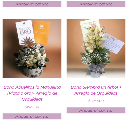
Añadir al carrito
Añadir al carrito
Bono Abuelitos la Manuelita
Bono Siembra un Árbol +
(Plata o oro)+ Arreglo de
Arreglo de Orquídeas
Orquídeas
$
203.500
$
192.500
Añadir al carrito
Añadir al carrito