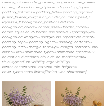
overlay_color=»» video_preview_image=»» border_size=»»
s
border_color=»» border_style=»solid» padding_top=»»
p
a
padding_bottom=»» padding_left=»» padding_right=»»]
r
[fusion_builder_row][fusion_builder_column type=»1_1″
a
layout=»1_1″ background_position=»left top»
t
background_color=»» border_size=»» border_color=»»
o
border_style=»solid» border_position=»all» spacing=»yes»
d
background_image=»» background_repeat=»no-repeat»
a
o
padding_top=»» padding_right=»» padding_bottom=»»
c
padding_left=»» margin_top=»0px» margin_bottom=»0px»
a
class=»» id=»» animation_type=»» animation_speed=»0.3″
s
animation_direction=»left» hide_on_mobile=»small-
i
visibility,medium-visibility,large-visibility»
ó
center_content=»no» last=»no» min_height=»»
n
e
hover_type=»none» link=»»][fusion_woo_shortcodes]
n
F
l
o
r
i
l
a