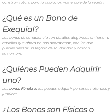
construir futuro para la población vulnerable de la región.
¿Qué es un Bono de
Exequial?
Los
bonos
de condolencia son detalles
alegóricos
en
honor
a
aquellos que
ahora
no nos acompañan, con los que
puedes
desistir
un legado de solidaridad y
amor
a
su
nombre
.
¿Quiénes Pueden Adquirir
uno?
Los
bonos
Fúnebres
los pueden adquirir personas naturales y
jurídicas.
¿Los Bonos son Físicos o