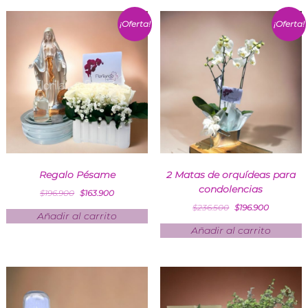
¡Oferta!
¡Oferta!
Regalo Pésame
2 Matas de orquídeas para
condolencias
$
196.900
$
163.900
$
236.500
$
196.900
Añadir al carrito
Añadir al carrito