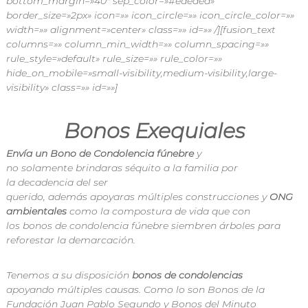
bottom_margin=»40″ sep_color=»#eaeaea»
border_size=»2px» icon=»» icon_circle=»» icon_circle_color=»»
width=»» alignment=»center» class=»» id=»» /][fusion_text
columns=»» column_min_width=»» column_spacing=»»
rule_style=»default» rule_size=»» rule_color=»»
hide_on_mobile=»small-visibility,medium-visibility,large-
visibility» class=»» id=»»]
Bonos Exequiales
Envía un Bono de Condolencia
fúnebre
y
no
solamente
brindaras
séquito
a la
familia
por
la
decadencia
del ser
querido,
además
apoyaras
múltiples
construcciones
y
ONG
ambientales
como la
compostura
de
vida
que con
los
bonos
de condolencia
fúnebre
siembren árboles para
reforestar la
demarcación
.
Tenemos a su
disposición
bonos
de condolencias
apoyando
múltiples
causas
. Como lo son
Bonos
de la
Fundación Juan Pablo Segundo y Bonos del Minuto