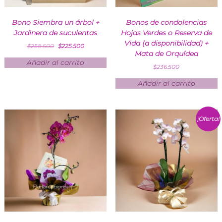
Bono Siembra un árbol +
Bonos de condolencias
Jardinera de suculentas
Hojas Verdes o Reserva de
Vida (a disponibilidad) +
$
258.500
$
225.500
Mata de Orquídea
Añadir al carrito
$
236.500
Añadir al carrito
¡Oferta!