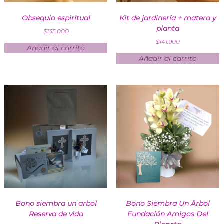
Obsequio espiritual
Kit de jardinería + matera y
planta
$
135.000
$
141.900
Añadir al carrito
Añadir al carrito
Bono siembra un arbol
Bono Siembra Un Árbol
Reserva de vida
Fundación Amigos Del