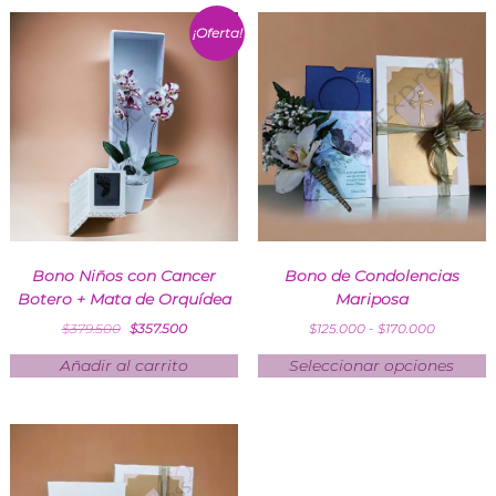
¡Oferta!
Bono Niños con Cancer
Bono de Condolencias
Botero + Mata de Orquídea
Mariposa
$
379.500
$
357.500
$
125.000
-
$
170.000
Añadir al carrito
Seleccionar opciones