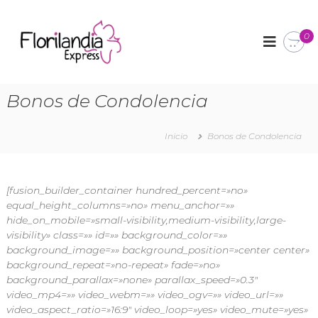
F
A
r
0
l
r
o
e
r
g
l
i
Bonos de Condolencia
o
l
s
a
f
l
Inicio
Bonos de Condolencia
n
o
d
r
i
a
l
[fusion_builder_container hundred_percent=»no»
a
e
equal_height_columns=»no» menu_anchor=»»
E
s
hide_on_mobile=»small-visibility,medium-visibility,large-
x
y
visibility» class=»» id=»» background_color=»»
d
p
background_image=»» background_position=»center center»
e
r
t
background_repeat=»no-repeat» fade=»no»
e
a
background_parallax=»none» parallax_speed=»0.3″
l
s
video_mp4=»» video_webm=»» video_ogv=»» video_url=»»
l
video_aspect_ratio=»16:9″ video_loop=»yes» video_mute=»yes»
s
e